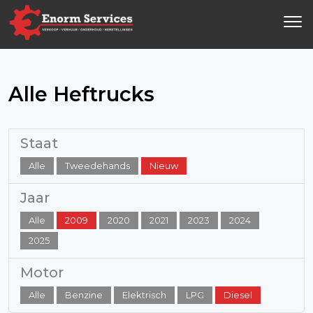
Alle Heftrucks
Staat
Alle
Tweedehands
Nieuw
Jaar
Alle
2009
2020
2021
2023
2024
2025
Motor
Alle
Benzine
Elektrisch
LPG
Diesel