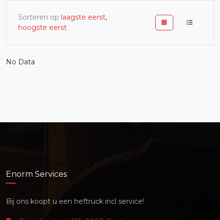
Sorteren op
laagste eerst
,
hoogste eerst
No Data
Enorm Services
Bij ons koopt u een heftruck incl service!