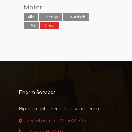
Motor
Alle
Benzine
Elektrisch
LPG
Diesel
Enorm Services
Bij ons koopt u een heftruck incl service!
Zeeschipstraat 165, 9000 Gent
+32 488 66 94 03