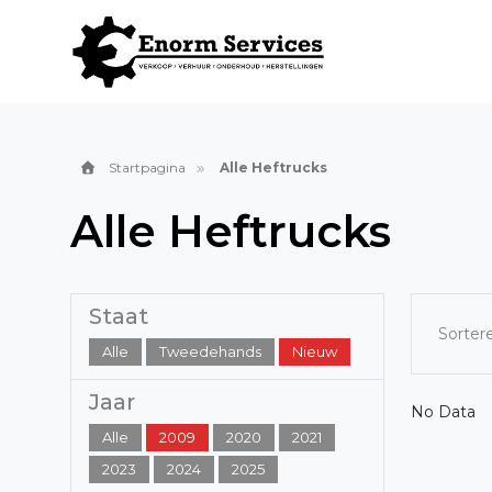
Startpagina
Alle Heftrucks
Alle Heftrucks
Staat
Sorter
Alle
Tweedehands
Nieuw
Jaar
No Data
Alle
2009
2020
2021
2023
2024
2025