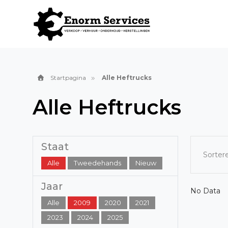
Startpagina
Alle Heftrucks
Alle Heftrucks
Staat
Sorter
Alle
Tweedehands
Nieuw
Jaar
No Data
Alle
2009
2020
2021
2023
2024
2025