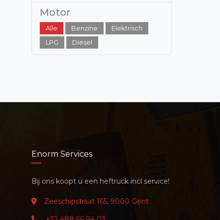
Motor
Alle
Benzine
Elektrisch
LPG
Diesel
Enorm Services
Bij ons koopt u een heftruck incl service!
Zeeschipstraat 165, 9000 Gent
+32 488 66 94 03